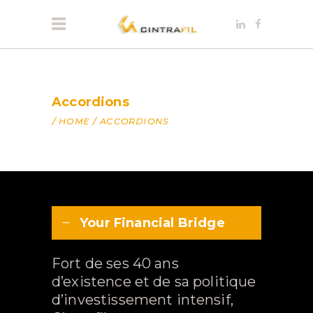
Accordions
HOME
/
ACCORDIONS
Your Financial Bridge
Fort de ses 40 ans
d’existence et de sa politique
d’investissement intensif,