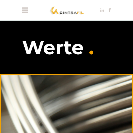
Werte
.