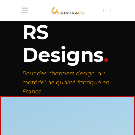
RS
Designs
.
Pour des chantiers design, du
matériel de qualité fabriqué en
France